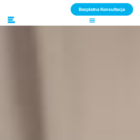
Bezpłatna Konsultacja
Polityka
klimatyczna UE –
wpływ na ceny
energii