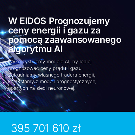
W EIDOS Prognozujemy
ceny energii i gazu za
pomocą zaawansowanego
algorytmu AI
Wykorzystujemy modele AI, by lepiej
prognozować ceny prądu i gazu.
Zatrudniamy własnego tradera energii,
korzystamy z modeli prognostycznych,
opartych na sieci neuronowej.
395 701 610 zł