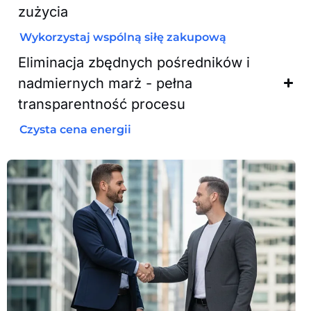
zużycia
Wykorzystaj wspólną siłę zakupową
Eliminacja zbędnych pośredników i
nadmiernych marż - pełna
transparentność procesu
Czysta cena energii