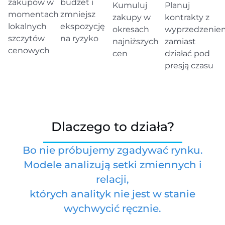
zakupów w
budżet i
Kumuluj
Planuj
momentach
zmniejsz
zakupy w
kontrakty z
lokalnych
ekspozycję
okresach
wyprzedzenie
szczytów
na ryzyko
najniższych
zamiast
cenowych
cen
działać pod
presją czasu
Dlaczego to działa?
Bo nie próbujemy zgadywać rynku.
Modele analizują setki zmiennych i
relacji,
których analityk nie jest w stanie
wychwycić ręcznie.