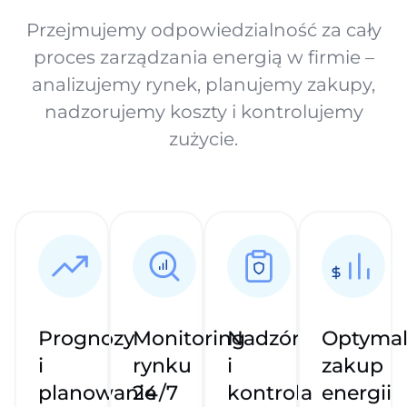
Przejmujemy odpowiedzialność za cały
proces zarządzania energią w firmie –
analizujemy rynek, planujemy zakupy,
nadzorujemy koszty i kontrolujemy
zużycie.
Prognozy
Monitoring
Nadzór
Optyma
i
rynku
i
zakup
planowanie
24/7
kontrola
energii