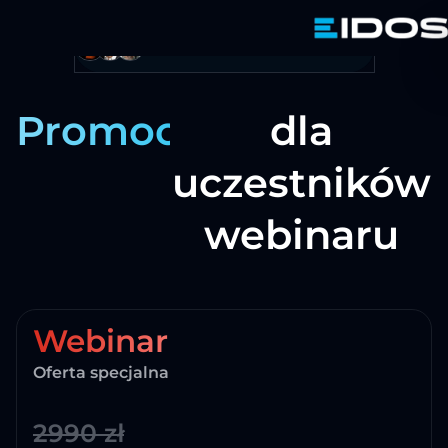
Ponad 400+ zadowolonych firm
Webinar – oferta
Promocja
dla
uczestników
webinaru
Webinar
Oferta specjalna
2990 zł