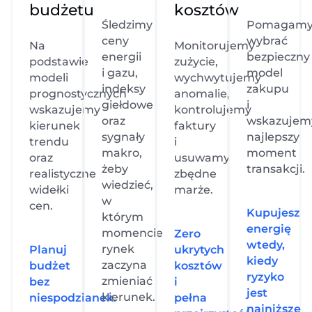
budżetu
kosztów
Śledzimy
Pomagam
ceny
wybrać
Na
Monitorujemy
energii
bezpieczny
podstawie
zużycie,
i gazu,
model
modeli
wychwytujemy
indeksy
zakupu
prognostycznych
anomalie,
giełdowe
i
wskazujemy
kontrolujemy
oraz
wskazujem
kierunek
faktury
sygnały
najlepszy
trendu
i
makro,
moment
oraz
usuwamy
żeby
transakcji.
realistyczne
zbędne
wiedzieć,
widełki
marże.
w
cen.
Kupujesz
którym
energię
momencie
Zero
wtedy,
rynek
Planuj
ukrytych
kiedy
zaczyna
budżet
kosztów
ryzyko
zmieniać
bez
i
jest
kierunek.
niespodzianek.
pełna
najniższe