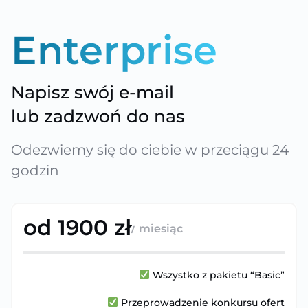
EIDOS Energy
Enterprise
Doradztwo energetyczne dla firm
Oferta – Enterprise
Napisz swój e-mail
lub zadzwoń do nas
Odezwiemy się do ciebie w przeciągu 24
godzin
od 1900 zł
miesiąc
/
Wszystko z pakietu “Basic”
Przeprowadzenie konkursu ofert