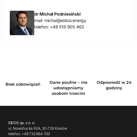
dr Michał Podniesiński
mail: michal@eidos.energy
telefon: +48 519 905 463
Dane poufne – nie
Odpowiedź w 24
Brak zobowiązań
udostępniamy
godziny
osobom trzecim
EIDOS sp. z o. o.
ul. Nowohucka 92A, 30-728 Kraków
telefon: +48 733 884 700