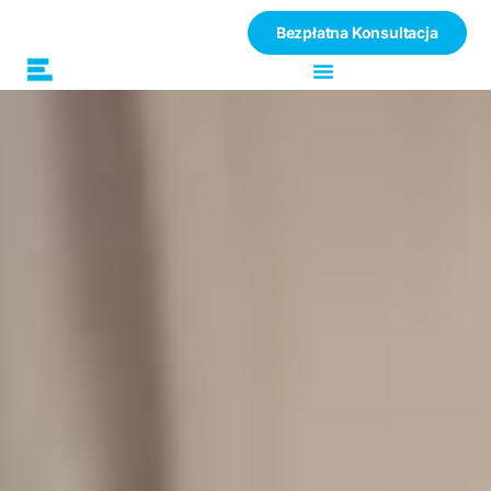
Bezpłatna Konsultacja
Zmiany w
przepisach
energetycznych
dla firm