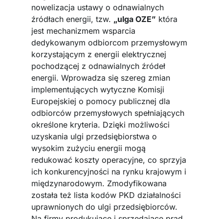
nowelizacja ustawy o odnawialnych
źródłach energii, tzw.
„ulga OZE”
która
jest mechanizmem wsparcia
dedykowanym odbiorcom przemysłowym
korzystającym z energii elektrycznej
pochodzącej z odnawialnych źródeł
energii. Wprowadza się szereg zmian
implementujących wytyczne Komisji
Europejskiej o pomocy publicznej dla
odbiorców przemysłowych spełniających
określone kryteria. Dzięki możliwości
uzyskania ulgi przedsiębiorstwa o
wysokim zużyciu energii mogą
redukować koszty operacyjne, co sprzyja
ich konkurencyjności na rynku krajowym i
międzynarodowym. Zmodyfikowana
została też lista kodów PKD działalności
uprawnionych do ulgi przedsiębiorców.
Na firmy produkujące i sprzedające prąd