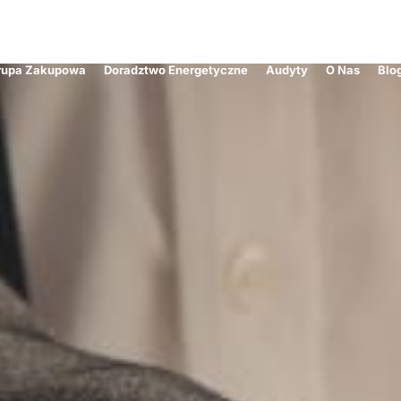
rupa Zakupowa
Doradztwo Energetyczne
Audyty
O Nas
Blo
– jak uniknąć kar?