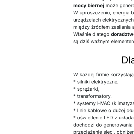
mocy biernej
może genero
W uproszczeniu, energia bi
urządzeiach elektrycznych
między źródłem zasilania 
Właśnie dlatego
doradztwo
są dziś ważnym elementem 
Dl
W każdej firmie korzystają
* silniki elektryczne,
* sprężarki,
* transformatory,
* systemy HVAC (klimatyza
* linie kablowe o dużej dłu
* oświetlenie LED z układa
dochodzi do generowania e
przeciążenie sieci, obniże