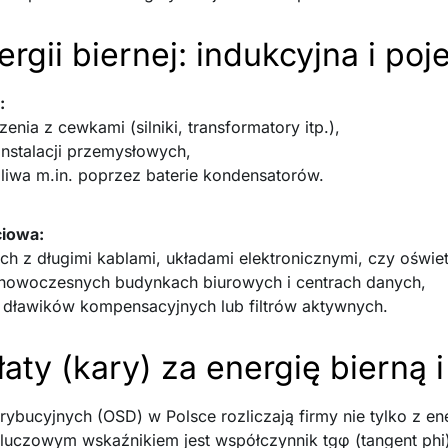
rgii biernej: indukcyjna i p
:
nia z cewkami (silniki, transformatory itp.),
instalacji przemysłowych,
żliwa m.in. poprzez baterie kondensatorów.
ciowa:
ach z długimi kablami, układami elektronicznymi, czy oświe
w nowoczesnych budynkach biurowych i centrach danych,
 dławików kompensacyjnych lub filtrów aktywnych.
łaty (kary) za energię bierną i
bucyjnych (OSD) w Polsce rozliczają firmy nie tylko z ene
 Kluczowym wskaźnikiem jest współczynnik tgφ (tangent phi