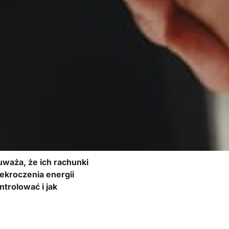
waża, że ich rachunki
zekroczenia energii
ntrolować i jak