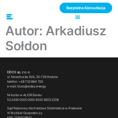
Bezpłatna Konsultacja
Autor:
Arkadiusz
Sołdon
EIDOS sp. z o. o.
ul. Nowohucka 92A, 30-728 Kraków
telefon: +48 733 884 700
e-mail: biuro@eidos.energy
Nr konta w ALIOR Banku
53 2490 0005 0000 4500 3603 2208
Sąd Rejonowy dla Krakowa Śródmieścia w Krakowie
XI Wydział Gospodarczy
KRS: 0000518941